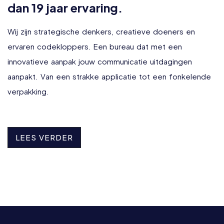
d
a
n
1
9
j
a
a
r
e
r
v
a
r
i
n
g
.
W
i
j
z
i
j
n
s
t
r
a
t
e
g
i
s
c
h
e
d
e
n
k
e
r
s
,
c
r
e
a
t
i
e
v
e
d
o
e
n
e
r
s
e
n
e
r
v
a
r
e
n
c
o
d
e
k
l
o
p
p
e
r
s
.
E
e
n
b
u
r
e
a
u
d
a
t
m
e
t
e
e
n
i
n
n
o
v
a
t
i
e
v
e
a
a
n
p
a
k
j
o
u
w
c
o
m
m
u
n
i
c
a
t
i
e
u
i
t
d
a
g
i
n
g
e
n
a
a
n
p
a
k
t
.
V
a
n
e
e
n
s
t
r
a
k
k
e
a
p
p
l
i
c
a
t
i
e
t
o
t
e
e
n
f
o
n
k
e
l
e
n
d
e
v
e
r
p
a
k
k
i
n
g
.
L
E
E
S
V
E
R
D
E
R