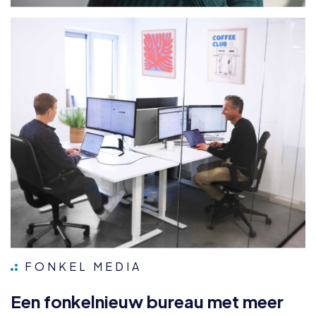
FONKEL MEDIA
E
e
n
f
o
n
k
e
l
n
i
e
u
w
b
u
r
e
a
u
m
e
t
m
e
e
r