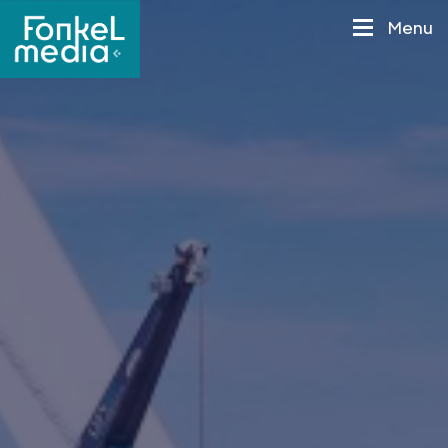
M
e
n
u