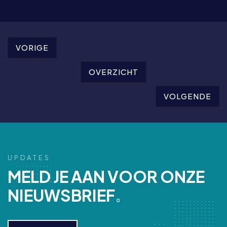
VORIGE
OVERZICHT
VOLGENDE
U
P
D
A
T
E
S
M
E
L
D
J
E
A
A
N
V
O
O
R
O
N
Z
E
N
I
E
U
W
S
B
R
I
E
F
.