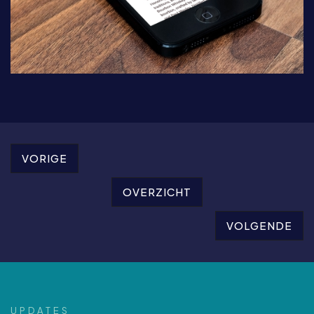
VORIGE
OVERZICHT
VOLGENDE
U
P
D
A
T
E
S