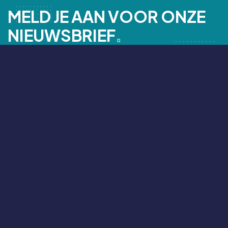
M
E
L
D
J
E
A
A
N
V
O
O
R
O
N
Z
E
N
I
E
U
W
S
B
R
I
E
F
.
AANMELDEN
Let's talk
Heb je een leuk idee voor een nieuwe website, een
strakke applicatie of een crossmediale campagne? Bel of
mail ons voor de mogelijkheden. Wij denken graag met je