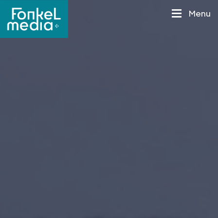
M
e
n
u